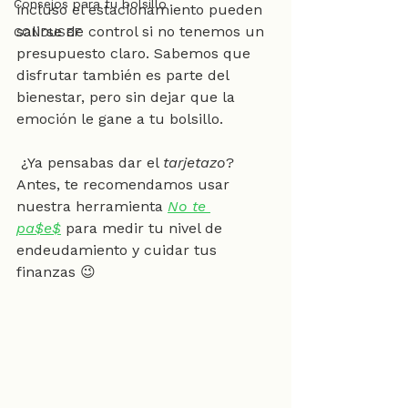
Consejos para tu bolsillo
incluso el estacionamiento pueden 
salirse de control si no tenemos un 
CONDUSEF
presupuesto claro. Sabemos que 
disfrutar también es parte del 
bienestar, pero sin dejar que la 
emoción le gane a tu bolsillo.
 ¿Ya pensabas dar el 
tarjetazo
? 
Antes, te recomendamos usar 
nuestra herramienta 
No te 
pa$e$
 para medir tu nivel de 
endeudamiento y cuidar tus 
finanzas 😉