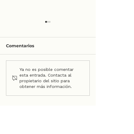
Comentarios
🎄 Disfruta la
Ya no es posible comentar
🪄☃️ Magia, luces… y
esta entrada. Contacta al
sin endeudarte
decisiones financieras
propietario del sitio para
año
conscientes
obtener más información.
Ir a treo.mx