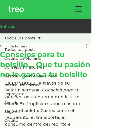
Entrada
Todos los posts
1 min de lectura
Todos los posts
Consejos para tu
Crédito de Nómina
bolsillo... Que tu pasión
Consejos Financieros
no le gane a tu bolsillo
Gastos y Control de Dinero
La CONDUSEF, a través de su 
Metas Financieras
boletín semanal 
Consejos para tu 
Imprevistos
bolsillo
, nos recuerda que ir a un 
Seguridad
concierto implica mucho más que 
pagar el boleto. Gastos como el 
Seguros
recuerdito, el transporte, el 
Crédito
consumo dentro del recinto e 