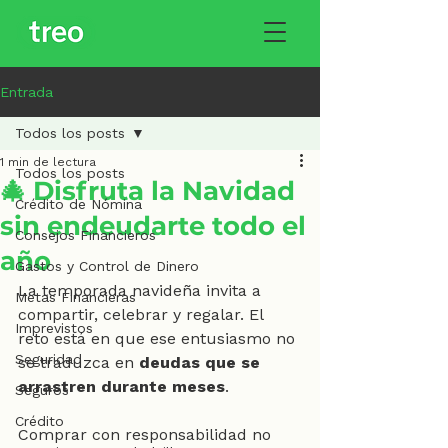
Entrada
Todos los posts
1 min de lectura
Todos los posts
🎄 Disfruta la Navidad
Crédito de Nómina
sin endeudarte todo el
Consejos Financieros
año
Gastos y Control de Dinero
La temporada navideña invita a 
Metas Financieras
compartir, celebrar y regalar. El 
Imprevistos
reto está en que ese entusiasmo no 
Seguridad
se traduzca en 
deudas que se 
arrastren durante meses
.
Seguros
Crédito
Comprar con responsabilidad no 