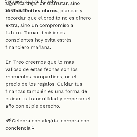
Consejos para tu bolsillo
significa dejar de disfrutar, sino 
definir límites claros
, planear y 
CONDUSEF
recordar que el crédito no es dinero 
extra, sino un compromiso a 
futuro. Tomar decisiones 
conscientes hoy evita estrés 
financiero mañana.
En Treo creemos que lo más 
valioso de estas fechas son los 
momentos compartidos, no el 
precio de los regalos. Cuidar tus 
finanzas también es una forma de 
cuidar tu tranquilidad y empezar el 
año con el pie derecho.
🎁 
Celebra con alegría, compra con 
conciencia💡