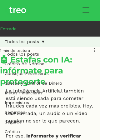
Entrada
Todos los posts
1 min de lectura
Todos los posts
🤖 Estafas con IA:
Crédito de Nómina
infórmate para
Consejos Financieros
protegerte
Gastos y Control de Dinero
La Inteligencia Artificial también 
Metas Financieras
está siendo usada para cometer 
Imprevistos
fraudes cada vez más creíbles. Hoy, 
Seguridad
una llamada, un audio o un video 
pueden no ser lo que parecen.
Seguros
Crédito
Por eso, 
informarte y verificar 