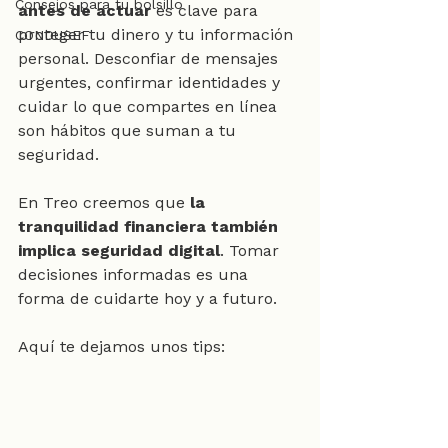
Consejos para tu bolsillo
antes de actuar
 es clave para 
proteger tu dinero y tu información 
CONDUSEF
personal. Desconfiar de mensajes 
urgentes, confirmar identidades y 
cuidar lo que compartes en línea 
son hábitos que suman a tu 
seguridad.
En Treo creemos que 
la 
tranquilidad financiera también 
implica seguridad digital
. Tomar 
decisiones informadas es una 
forma de cuidarte hoy y a futuro.
Aquí te dejamos unos tips: 