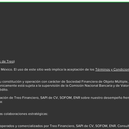
el costo real de tu crédito
esenc
Créd
s de Treo)
México. El uso de este sitio web implica la aceptación de los
Términos y Condicio
 constitución y operación con carácter de Sociedad Financiera de Objeto Múltiple,
únicamente está sujeta a la supervisión de la Comisión Nacional Bancaria y de Valor
édito.
mación de Treo Financiero, SAPI de CV, SOFOM, ENR sobre nuestro desempeño frente
a:
as colaboraciones estratégicas:
 operados y comercializados por Treo Financiero, SAPI de CV, SOFOM, ENR. Consult