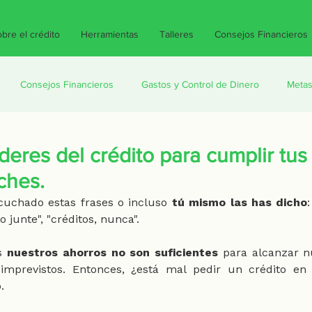
bre el crédito
Herramientas
Talleres
Consejos Financieros
Consejos Financieros
Gastos y Control de Dinero
Metas
ito
Consejos para tu bolsillo
CONDUSEF
eres del crédito para cumplir tus 
aches.
uchado estas frases o incluso
 tú mismo las has dicho
 junte", "créditos, nunca".
s 
nuestros ahorros no son suficientes
 para alcanzar n
 imprevistos. Entonces, ¿está mal pedir un crédito en 
.