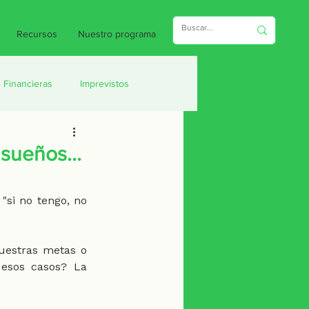
Recursos
Nuestro programa
 Financieras
Imprevistos
sueños...
: "si no tengo, no 
uestras metas o 
esos casos? La 