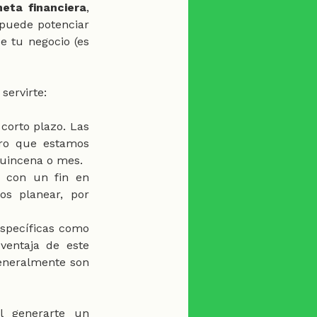
eta financiera
, 
puede potenciar 
e tu negocio (es 
servirte:
corto plazo. Las 
ro que estamos 
quincena o mes.
 con un fin en 
s planear, por 
specíficas como 
entaja de este 
eneralmente son 
l generarte un 