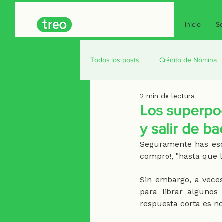
Inicio
So
Todos los posts
Crédito de Nómina
2 min de lectura
Seguridad
Seguros
Créd
Los superpod
y salir de b
Seguramente has esc
compro!, "hasta que lo
Sin embargo, a vece
para librar algunos
respuesta corta es no