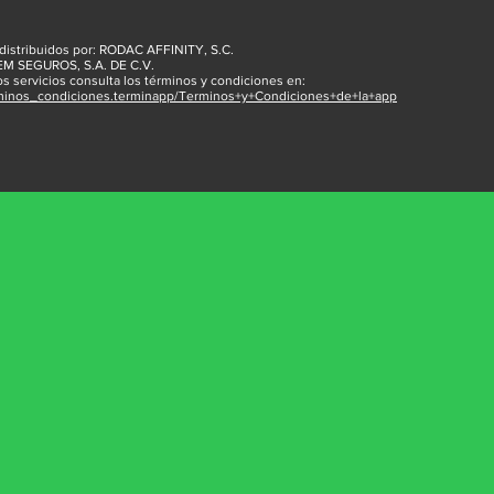
 distribuidos por: RODAC AFFINITY, S.C.
VEM SEGUROS, S.A. DE C.V.
os servicios consulta los términos y condiciones en:
minos_condiciones.terminapp/Terminos+y+Condiciones+de+la+app