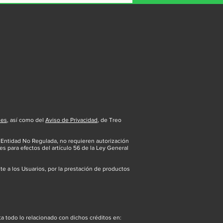
ial en tu contrato de
ito de Nómina
nes
, así como del
Aviso de Privacidad
, de Treo
 Entidad No Regulada, no requieren autorización
es para efectos del artículo 56 de la Ley General
 a los Usuarios, por la prestación de productos
a todo lo relacionado con dichos créditos en: