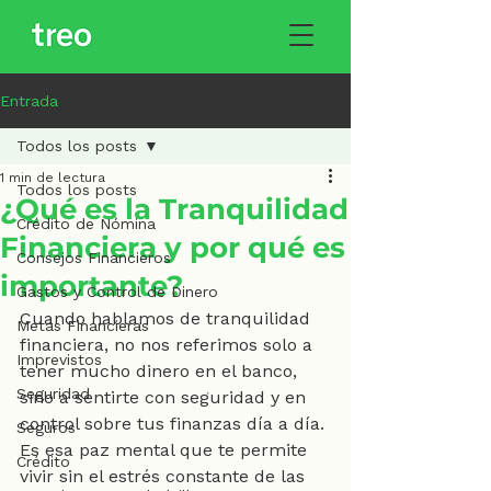
Entrada
Todos los posts
1 min de lectura
Todos los posts
¿Qué es la Tranquilidad
Crédito de Nómina
Financiera y por qué es
Consejos Financieros
importante?
Gastos y Control de Dinero
Cuando hablamos de tranquilidad 
Metas Financieras
financiera, no nos referimos solo a 
Imprevistos
tener mucho dinero en el banco, 
Seguridad
sino a sentirte con seguridad y en 
control sobre tus finanzas día a día. 
Seguros
Es esa paz mental que te permite 
Crédito
vivir sin el estrés constante de las 