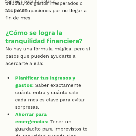
Consejos para tu bolsillo
deudas, los gastos inesperados o 
las preocupaciones por no llegar a 
CONDUSEF
fin de mes.
¿Cómo se logra la 
tranquilidad financiera?
No hay una fórmula mágica, pero sí 
pasos que pueden ayudarte a 
acercarte a ella:
Planificar tus ingresos y 
gastos:
Saber exactamente 
cuánto entra y cuánto sale 
cada mes es clave para evitar 
sorpresas.
Ahorrar para 
emergencias:
 Tener un 
guardadito para imprevistos te 