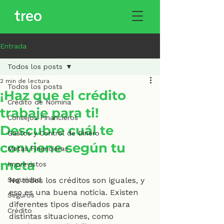
Entrada
Todos los posts
2 min de lectura
Todos los posts
¡Haz que el crédito
Crédito de Nómina
trabaje para ti!
Consejos Financieros
Descubre cuál te
Gastos y Control de Dinero
conviene según tu
Metas Financieras
meta
Imprevistos
Seguridad
No todos los créditos son iguales, y 
eso es una buena noticia. Existen 
Seguros
diferentes tipos diseñados para 
Crédito
distintas situaciones, como 