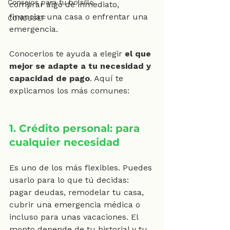
Consejos para tu bolsillo
comprar algo de inmediato, 
financiar una casa o enfrentar una 
CONDUSEF
emergencia.
Conocerlos te ayuda a elegir 
el que 
mejor se adapte a tu necesidad y 
capacidad de pago
. Aquí te 
explicamos los más comunes:
1. Crédito personal: para 
cualquier necesidad
Es uno de los más flexibles. Puedes 
usarlo para lo que tú decidas: 
pagar deudas, remodelar tu casa, 
cubrir una emergencia médica o 
incluso para unas vacaciones. El 
monto depende de tu historial y tu 