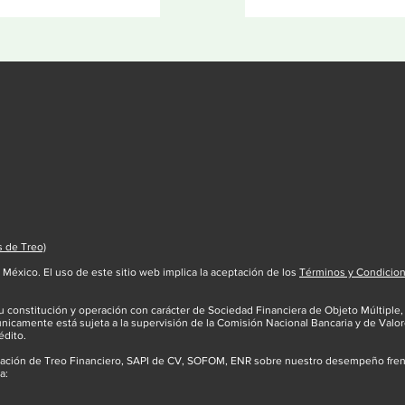
s de Treo)
México. El uso de este sitio web implica la aceptación de los
Términos y Condicio
 constitución y operación con carácter de Sociedad Financiera de Objeto Múltiple,
únicamente está sujeta a la supervisión de la Comisión Nacional Bancaria y de Valor
édito.
mación de Treo Financiero, SAPI de CV, SOFOM, ENR sobre nuestro desempeño frente
a: