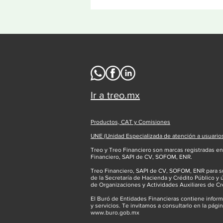
Ir a treo.mx
Productos, CAT y Comisiones
UNE (Unidad Especializada de atención a usuario
Treo y Treo Financiero son marcas registradas en 
Financiero, SAPI de CV, SOFOM, ENR.
Treo Financiero, SAPI de CV, SOFOM, ENR para su
de la Secretaría de Hacienda y Crédito Público y 
de Organizaciones y Actividades Auxiliares de Cr
El Buró de Entidades Financieras contiene infor
y servicios. Te invitamos a consultarlo en la págin
www.buro.gob.mx