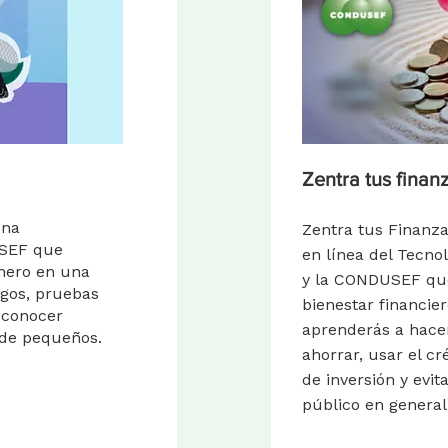
Zentra tus finan
una
Zentra tus Finanza
USEF que
en línea del Tecno
inero en una
y la CONDUSEF que
egos, pruebas
bienestar financie
econocer
aprenderás a hace
esde pequeños.
ahorrar, usar el cr
de inversión y evita
público en general