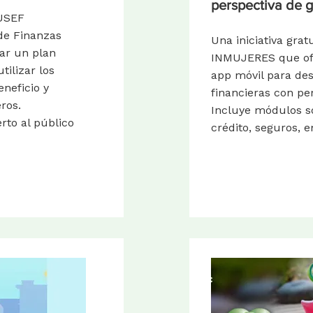
perspectiva de 
DUSEF
de Finanzas
Una iniciativa gra
ar un plan
INMUJERES que ofr
tilizar los
app móvil para des
neficio y
financieras con pe
ros.
Incluye módulos s
erto al público
crédito, seguros, 