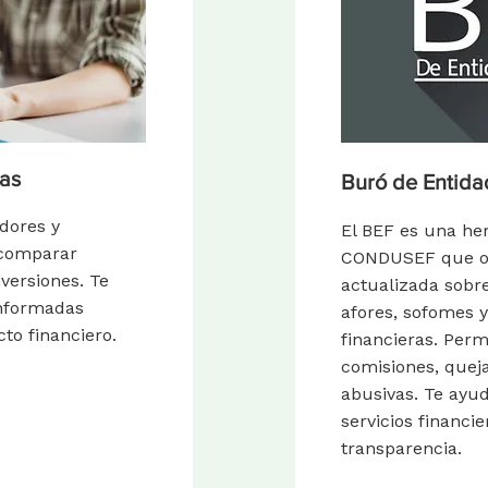
ras
Buró de Entida
dores y
El BEF es una her
 comparar
CONDUSEF que of
nversiones. Te
actualizada sobr
informadas
afores, sofomes y
to financiero.
financieras. Perm
comisiones, queja
abusivas. Te ayud
servicios financi
transparencia.