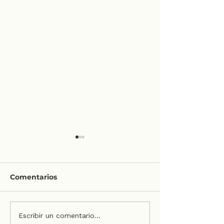
Comentarios
🎄 Disfruta la
Escribir un comentario...
🪄☃️ Magia, luces… y