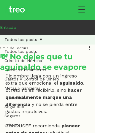
Entrada
Todos los posts
1 min de lectura
Todos los posts
💸 No dejes que tu
Crédito de Nómina
aguinaldo se evapore
Consejos Financieros
Diciembre llega con un ingreso 
Gastos y Control de Dinero
extra que emociona: el 
aguinaldo
. 
Metas Financieras
El reto no es recibirlo, sino 
hacer 
que realmente marque una 
Imprevistos
diferencia
 y no se pierda entre 
Seguridad
gastos impulsivos.
Seguros
Crédito
CONDUSEF recomienda 
planear 
antes de gastar
 y dividir el 