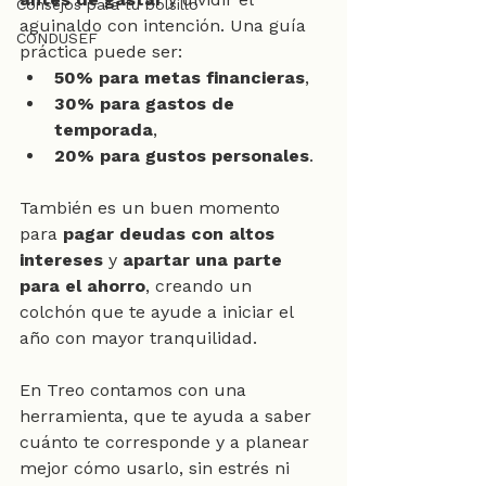
Consejos para tu bolsillo
aguinaldo con intención. Una guía 
CONDUSEF
práctica puede ser:
50% para metas financieras
,
30% para gastos de 
temporada
,
20% para gustos personales
.
También es un buen momento 
para 
pagar deudas con altos 
intereses
 y 
apartar una parte 
para el ahorro
, creando un 
colchón que te ayude a iniciar el 
año con mayor tranquilidad.
En Treo contamos con una 
herramienta, que te ayuda a saber 
cuánto te corresponde y a planear 
mejor cómo usarlo, sin estrés ni 