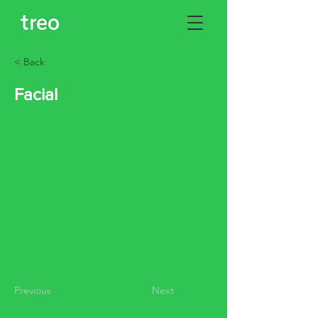
< Back
Facial
Previous
Next