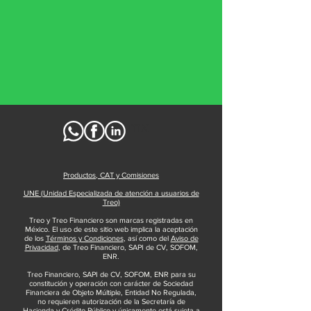
Ir a treo.mx
Productos, CAT y Comisiones
UNE (Unidad Especializada de atención a usuarios de
Treo)
Treo y Treo Financiero son marcas registradas en
México. El uso de este sitio web implica la aceptación
de los
Términos y Condiciones
, así como del
Aviso de
Privacidad
, de Treo Financiero, SAPI de CV, SOFOM,
ENR.
Treo Financiero, SAPI de CV, SOFOM, ENR para su
constitución y operación con carácter de Sociedad
Financiera de Objeto Múltiple, Entidad No Regulada,
no requieren autorización de la Secretaría de
Hacienda y Crédito Público y únicamente está sujeta a