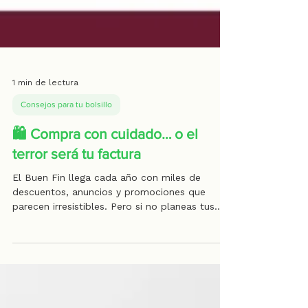
1 min de lectura
Consejos para tu bolsillo
🛍️ Compra con cuidado… o el
terror será tu factura
El Buen Fin llega cada año con miles de
descuentos, anuncios y promociones que
parecen irresistibles. Pero si no planeas tus
compras, lo que puede empezar como una
ganga, podría terminar en una factura de
miedo . 😱 La CONDUSEF recuerda que
muchas compras se hacen por emoción, no
por necesidad , y eso puede desequilibrar tus