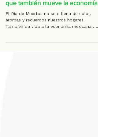
Consejos para tu bolsillo
💀 Día de Muertos: una tradición
que también mueve la economía.
El Día de Muertos no solo llena de color,
aromas y recuerdos nuestros hogares.
También da vida a la economía mexicana . 🌼
Cada 1 y 2 de noviembre, las familias preparan
sus ofrendas con flores, velas, comida y
adornos que representan amor y memoria…
pero también un gasto que vale la pena
planear. Según la Alianza Nacional del
Pequeño Comerciante (ANPEC) , armar un altar
cuesta en promedio $1,809 pesos . Este
monto incluye desde las flores de
cempasúchil y el papel picado, ha