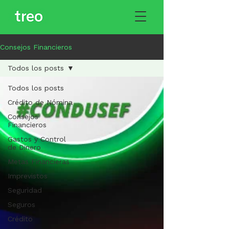
Consejos Financieros
Todos los posts
Todos los posts
Crédito de Nómina
Consejos
Financieros
Gastos y Control
de Dinero
Metas Financieras
Imprevistos
Seguridad
Seguros
Crédito