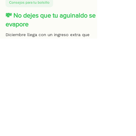
1 min de lectura
Consejos para tu bolsillo
💸 No dejes que tu aguinaldo se
evapore
Diciembre llega con un ingreso extra que
emociona: el aguinaldo . El reto no es
recibirlo, sino hacer que realmente marque una
diferencia y no se pierda entre gastos
impulsivos. CONDUSEF recomienda planear
antes de gastar y dividir el aguinaldo con
intención. Una guía práctica puede ser: 50%
para metas financieras , 30% para gastos de
temporada , 20% para gustos personales .
También es un buen momento para pagar
deudas con altos intereses y apartar una parte
para el ahorro