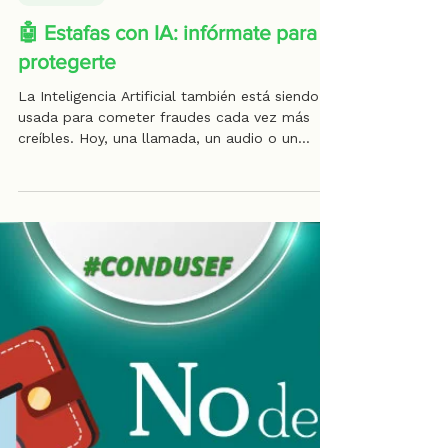
1 min de lectura
CONDUSEF
🤖 Estafas con IA: infórmate para
protegerte
La Inteligencia Artificial también está siendo
usada para cometer fraudes cada vez más
creíbles. Hoy, una llamada, un audio o un
video pueden no ser lo que parecen. Por eso,
informarte y verificar antes de actuar es clave
para proteger tu dinero y tu información
personal. Desconfiar de mensajes urgentes,
confirmar identidades y cuidar lo que
compartes en línea son hábitos que suman a
tu seguridad. En Treo creemos que la
tranquilidad financiera también implica
seguridad digit