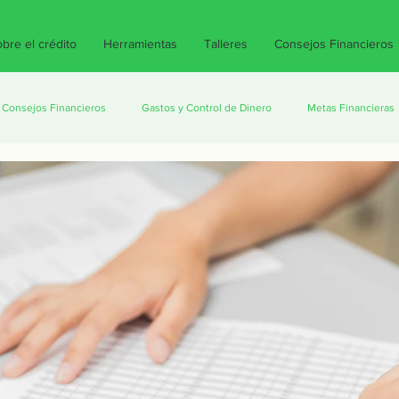
bre el crédito
Herramientas
Talleres
Consejos Financieros
Consejos Financieros
Gastos y Control de Dinero
Metas Financieras
ra tu bolsillo
CONDUSEF